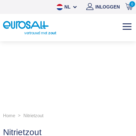
0
NL
INLOGGEN
DE
EN
vertrouwd met
zout
ES
Home
Nitrietzout
Nitrietzout