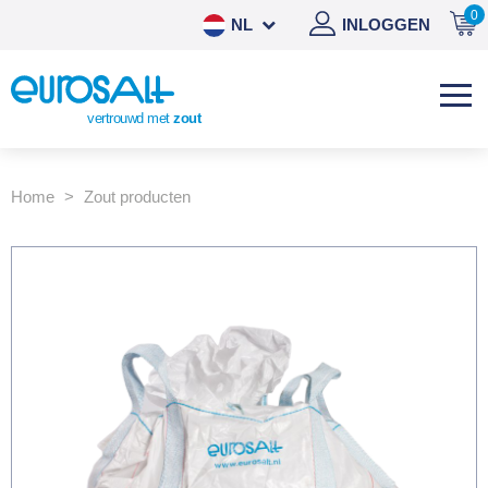
0
NL
INLOGGEN
DE
EN
vertrouwd met
zout
ES
Home
Zout producten