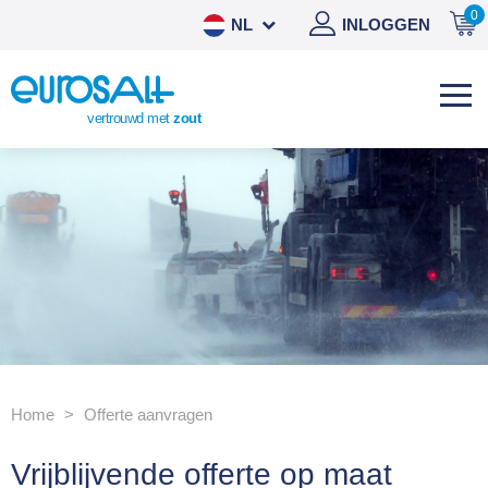
0
NL
INLOGGEN
DE
EN
vertrouwd met
zout
ES
Home
Offerte aanvragen
Vrijblijvende offerte op maat