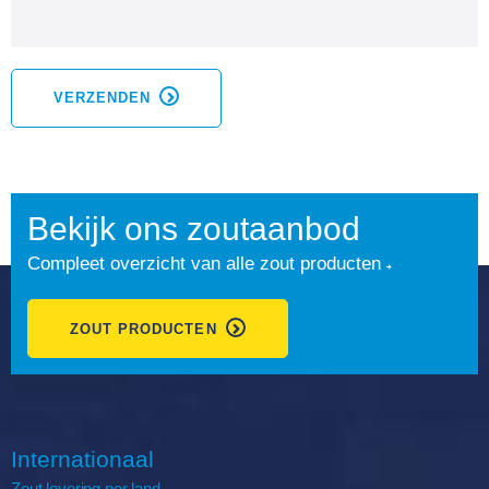
VERZENDEN
Bekijk ons zoutaanbod
Compleet overzicht van alle zout producten
ZOUT PRODUCTEN
Internationaal
Zout
levering
per land