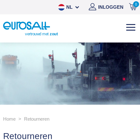
0
NL
INLOGGEN
DE
EN
vertrouwd met
zout
ES
Home
Retourneren
Retourneren