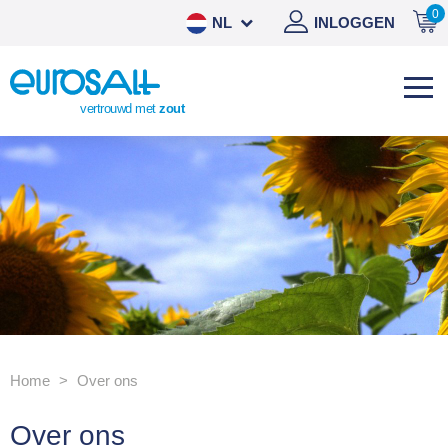
0
NL
INLOGGEN
DE
EN
vertrouwd met
zout
ES
Home
Over ons
Over ons