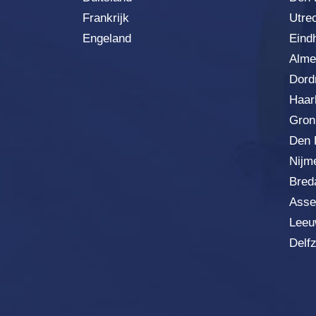
Frankrijk
Utre
Engeland
Eind
Alme
Dord
Haar
Gron
Den 
Nijm
Bred
Asse
Leeu
Delfzi