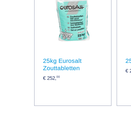
25kg Eurosalt
2
Zouttabletten
€ 
00
€ 252,