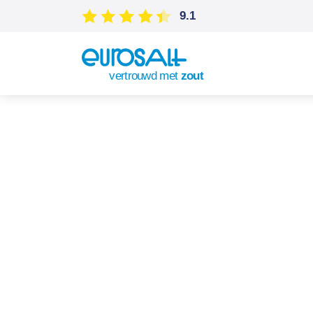
9.1
vertrouwd met
zout