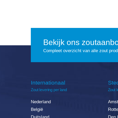
Bekijk ons zoutaanb
Compleet overzicht van alle zout pro
Internationaal
Ste
Zout
levering
per land
Zout l
Nederland
Amst
België
Rott
Duitsland
Den 