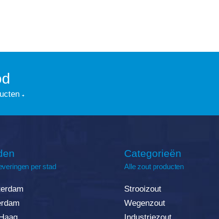
od
ducten
den
Categorieën
everingen per stad
Alle zout producten
erdam
Strooizout
erda
m
Wegenzout
Haag
Industriezout