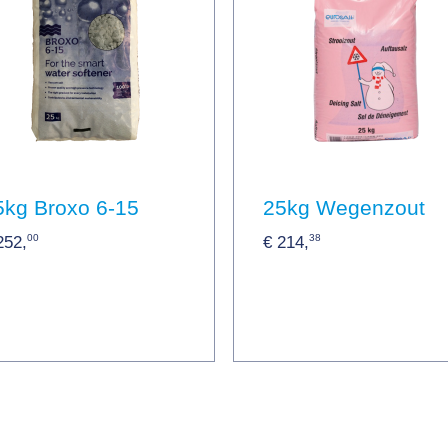
5kg Broxo 6-15
25kg Wegenzout
00
38
252,
€ 214,