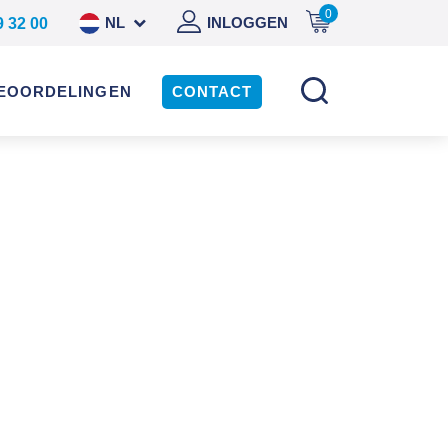
0
NL
INLOGGEN
9 32 00
DE
EOORDELINGEN
CONTACT
EN
ES