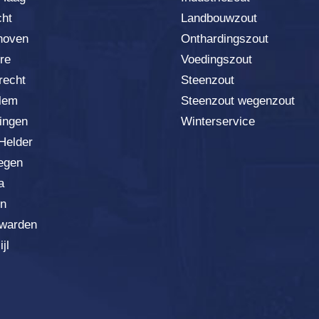
cht
Landbouwzout
hoven
Onthardingszout
re
Voedingszout
recht
Steenzout
lem
Steenzout wegenzout
ingen
Winterservice
Helder
egen
a
n
warden
jl