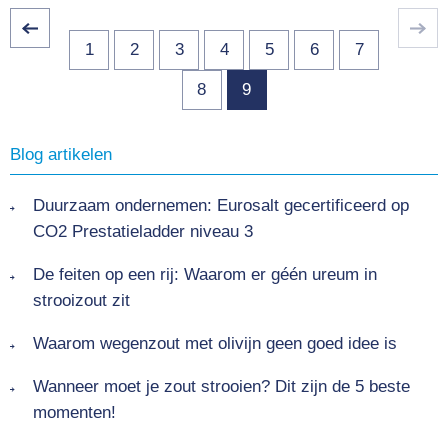
1
2
3
4
5
6
7
8
9
Blog artikelen
Duurzaam ondernemen: Eurosalt gecertificeerd op
CO2 Prestatieladder niveau 3
De feiten op een rij: Waarom er géén ureum in
strooizout zit
Waarom wegenzout met olivijn geen goed idee is
Wanneer moet je zout strooien? Dit zijn de 5 beste
momenten!