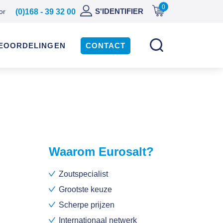
0
NL
S'IDENTIFIER
or
(0)168 - 39 32 00
DE
EN
EOORDELINGEN
CONTACT
ES
Waarom Eurosalt?
Zoutspecialist
Grootste keuze
Scherpe prijzen
Internationaal netwerk