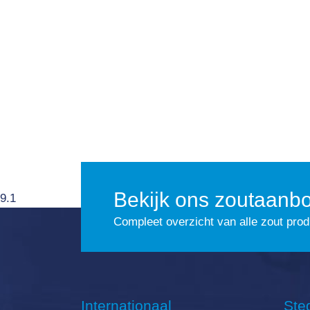
Bekijk ons zoutaanb
9.1
Compleet overzicht van alle zout pro
Internationaal
Ste