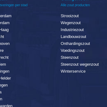
everingen per stad
Alle zout producten
erdam
Strooizout
erda
m
Wegenzout
Haag
Industriezout
cht
Landbouwzout
hoven
Onthardingszout
re
Voedingszout
recht
Steenzout
lem
Steenzout wegenzout
ingen
Winterservice
Helder
egen
a
n
warden