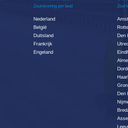
Zout
levering
per land
Zout l
Nederland
Amst
België
Rott
Duitsland
Den 
Frankrijk
Utre
Engeland
Eind
Alme
Dord
Haar
Gron
Den 
Nijm
Bred
Asse
Leeu