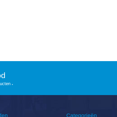
od
ducten
den
Categorieën