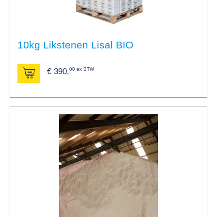
10kg Likstenen Lisal BIO
00 ex BTW
€
390,