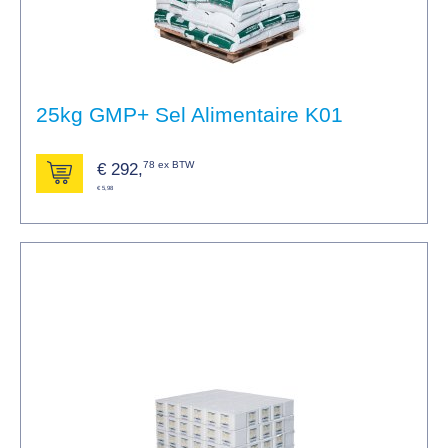
25kg GMP+ Sel Alimentaire K01
78 ex BTW
€
292,
€ 5,98