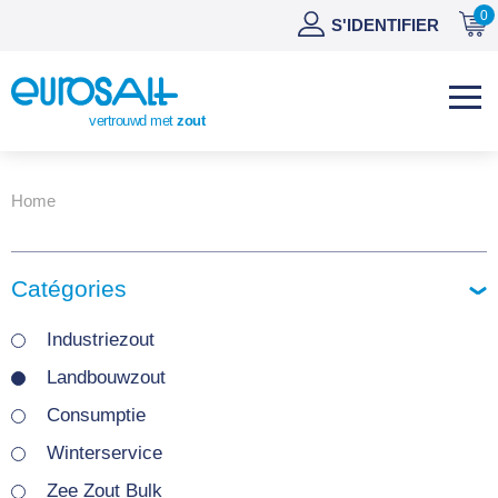
0
NL
S'IDENTIFIER
DE
EN
vertrouwd met
zout
ES
Home
Catégories
Industriezout
Landbouwzout
Consumptie
Winterservice
Zee Zout Bulk