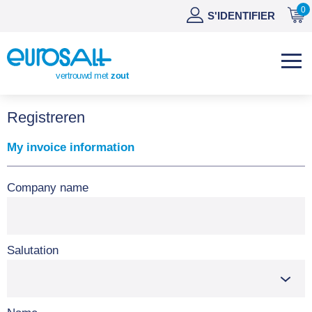
0
NL
S'IDENTIFIER
DE
EN
vertrouwd met
zout
ES
Registreren
My invoice information
Company name
Salutation