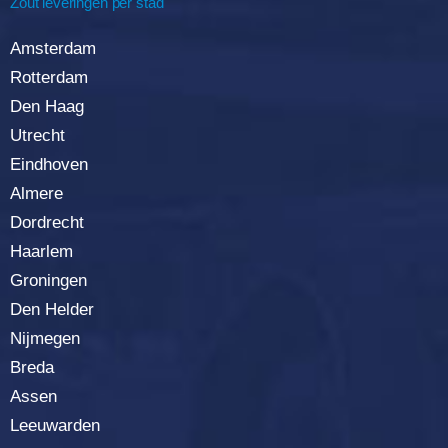
Zout leveringen per stad
Amsterdam
Rotterda
m
Den Haag
Utrecht
Eindhoven
Almere
Dordrecht
Haarlem
Groningen
Den Helder
Nijmegen
Breda
Assen
Leeuwarden