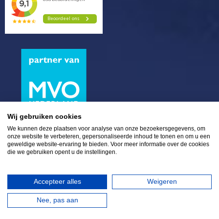
Wij gebruiken cookies
We kunnen deze plaatsen voor analyse van onze bezoekersgegevens, om
onze website te verbeteren, gepersonaliseerde inhoud te tonen en om u een
geweldige website-ervaring te bieden. Voor meer informatie over de cookies
die we gebruiken opent u de instellingen.
Plaza 6 | 4782 SK Moerdijk | (0)168 - 39 32 00 |
info@eurosalt.nl
|
LinkedIn
|
Twitter
|
Facebook
Accepteer alles
Weigeren
Nee, pas aan