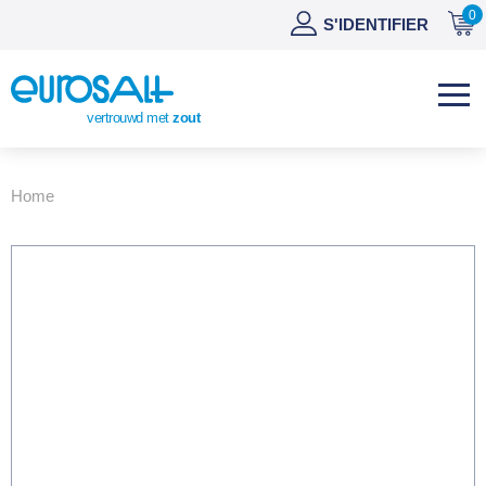
0
NL
S'IDENTIFIER
DE
EN
vertrouwd met
zout
ES
Home