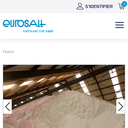
0
NL
S'IDENTIFIER
DE
EN
vertrouwd met
zout
ES
Home