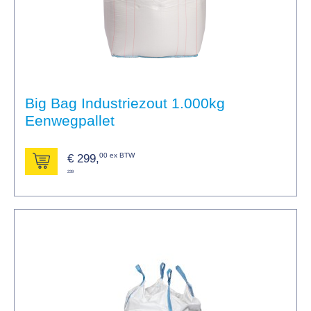
Big Bag Industriezout 1.000kg
Eenwegpallet
00 ex BTW
€
299,
239