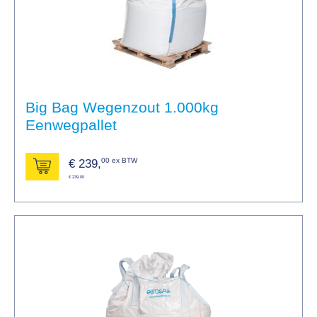
Big Bag Wegenzout 1.000kg
Eenwegpallet
00 ex BTW
€
239,
€ 239,00