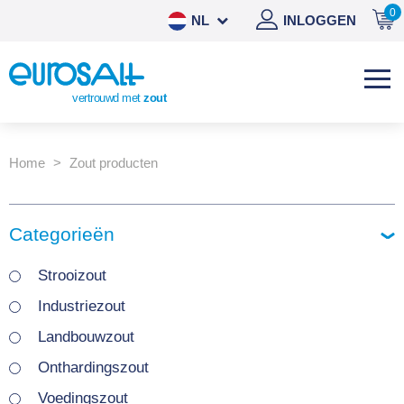
0
NL
INLOGGEN
DE
EN
vertrouwd met
zout
ES
Home
Zout producten
Categorieën
Strooizout
Industriezout
Landbouwzout
Onthardingszout
Voedingszout