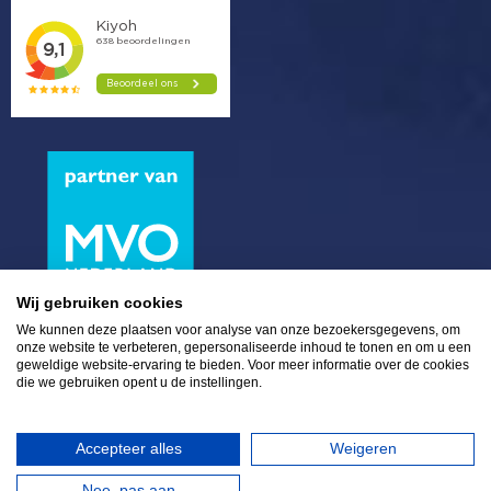
Wij gebruiken cookies
We kunnen deze plaatsen voor analyse van onze bezoekersgegevens, om
onze website te verbeteren, gepersonaliseerde inhoud te tonen en om u een
geweldige website-ervaring te bieden. Voor meer informatie over de cookies
die we gebruiken opent u de instellingen.
Plaza 6 | 4782 SK Moerdijk | (0)168 - 39 32 00 |
info@eurosalt.nl
|
LinkedIn
|
Twitter
|
Facebook
Accepteer alles
Weigeren
Nee, pas aan