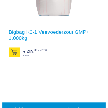
Bigbag K0-1 Veevoederzout GMP+
1.000kg
00 ex BTW
€
299,
€ 299,00