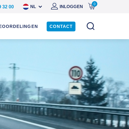
0
NL
INLOGGEN
9 32 00
DE
EOORDELINGEN
CONTACT
EN
ES