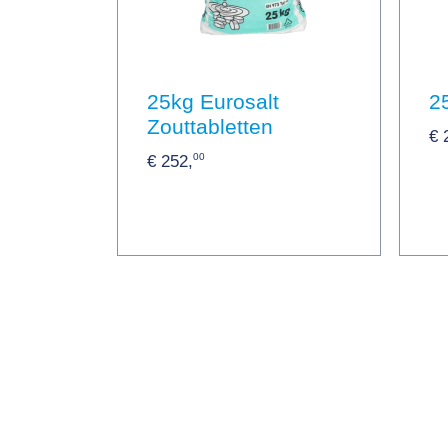
25kg Eurosalt
2
Zouttabletten
€ 
00
€ 252,