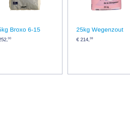
5kg Broxo 6-15
25kg Wegenzout
00
38
252,
€ 214,