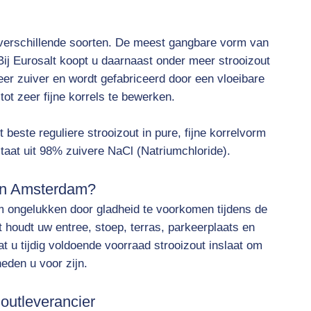
verschillende soorten. De meest gangbare vorm van
 Bij Eurosalt koopt u daarnaast onder meer strooizout
eer zuiver en wordt gefabriceerd door een vloeibare
t zeer fijne korrels te bewerken.
t beste reguliere strooizout in pure, fijne korrelvorm
staat uit 98% zuivere NaCl (Natriumchloride).
in Amsterdam?
om ongelukken door gladheid te voorkomen tijdens de
 houdt uw entree, stoep, terras, parkeerplaats en
t u tijdig voldoende voorraad strooizout inslaat om
eden u voor zijn.
zoutleverancier