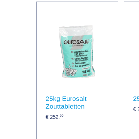
25kg Eurosalt
2
Zouttabletten
€ 
00
€ 252,