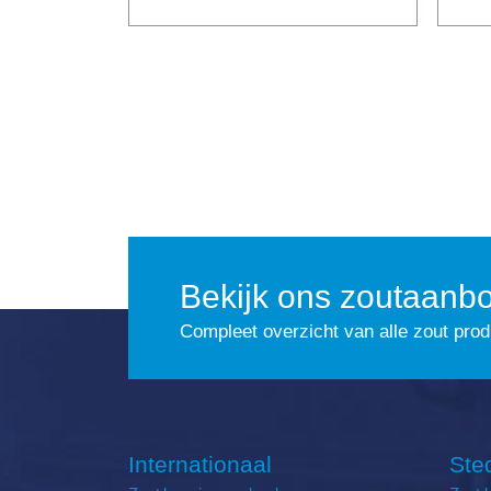
Bekijk ons zoutaanb
Compleet overzicht van alle zout pro
Internationaal
Ste