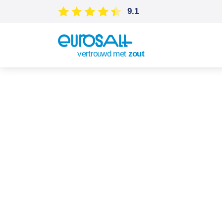
9.1
vertrouwd met
zout