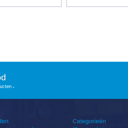
od
ducten
den
Categorieën