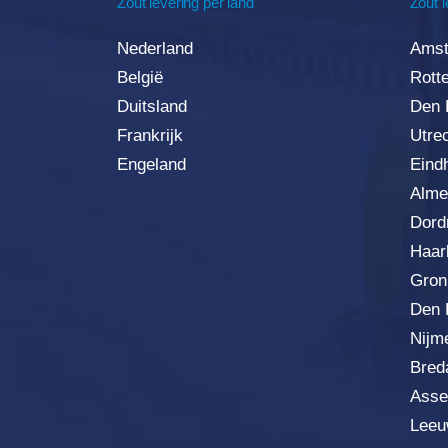
Zout
levering
per land
Zout l
Nederland
Amst
België
Rott
Duitsland
Den 
Frankrijk
Utre
Engeland
Eind
Alme
Dord
Haar
Gron
Den 
Nijm
Bred
Asse
Leeu