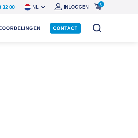
0
NL
INLOGGEN
9 32 00
DE
EOORDELINGEN
CONTACT
EN
ES