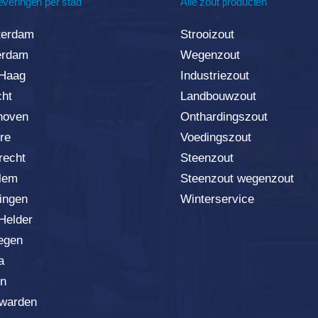
everingen per stad
Alle zout producten
erdam
Strooizout
erda
m
Wegenzout
Haag
Industriezout
cht
Landbouwzout
hoven
Onthardingszout
re
Voedingszout
recht
Steenzout
lem
Steenzout wegenzout
ingen
Winterservice
Helder
egen
a
n
warden