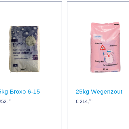
5kg Broxo 6-15
25kg Wegenzout
00
38
252,
€ 214,