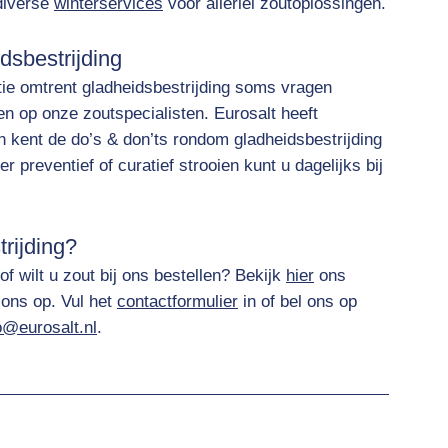
 diverse
winterservices
voor allerlei zoutoplossingen.
idsbestrijding
tie omtrent gladheidsbestrijding soms vragen
en op onze zoutspecialisten. Eurosalt heeft
en kent de do’s & don’ts rondom gladheidsbestrijding
r preventief of curatief strooien kunt u dagelijks bij
rijding?
f wilt u zout bij ons bestellen? Bekijk
hier
ons
ons op. Vul het
contactformulier
in of bel ons op
o@eurosalt.nl
.