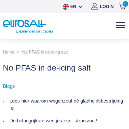
0
EN
LOGIN
NL
DE
Experienced salt traders
ES
Home
No PFAS in de-icing salt
No PFAS in de-icing salt
Blogs
Lees hier waarom wegenzout dé gladheidsbestrijding
is!
De belangrijkste weetjes over strooizout!