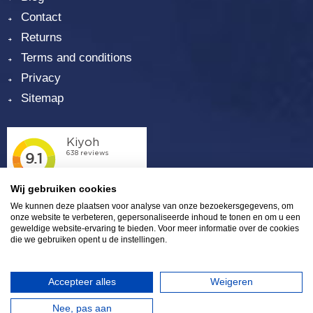
Contact
Returns
Terms and conditions
Privacy
Sitemap
Wij gebruiken cookies
We kunnen deze plaatsen voor analyse van onze bezoekersgegevens, om
onze website te verbeteren, gepersonaliseerde inhoud te tonen en om u een
geweldige website-ervaring te bieden. Voor meer informatie over de cookies
die we gebruiken opent u de instellingen.
Plaza 6 | 4782 SK Moerdijk | (0)168 - 39 32 00 |
info@eurosalt.nl
|
LinkedIn
|
Twitter
|
Facebook
Accepteer alles
Weigeren
Nee, pas aan