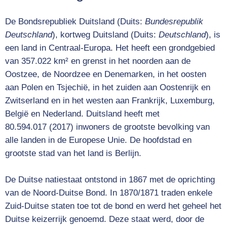
De
Bondsrepubliek Duitsland
(
Duits
:
Bundesrepublik
Deutschland
), kortweg
Duitsland
(Duits:
Deutschland
), is
een land in
Centraal-Europa
. Het heeft een grondgebied
van 357.022 km² en grenst in het noorden aan de
Oostzee
, de
Noordzee
en
Denemarken
, in het oosten
aan
Polen
en
Tsjechië
, in het zuiden aan
Oostenrijk
en
Zwitserland
en in het westen aan
Frankrijk
,
Luxemburg
,
België
en
Nederland
. Duitsland heeft met
80.594.017 (2017) inwoners de grootste bevolking van
alle landen in de
Europese Unie
. De hoofdstad en
grootste stad van het land is
Berlijn
.
De Duitse natiestaat ontstond in
1867
met de oprichting
van de
Noord-Duitse Bond
. In 1870/1871 traden enkele
Zuid-Duitse staten toe tot de bond en werd het geheel het
Duitse keizerrijk
genoemd. Deze staat werd, door de