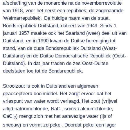
afschaffing van de monarchie na de
novemberrevolutie
van
1918
, voor het eerst een republiek; de zogenaamde
'
Weimarrepubliek
'. De huidige naam van de staat,
Bondsrepubliek Duitsland, dateert van
1949
. Sinds 1
januari
1957
maakte ook het
Saarland
(weer) deel uit van
Duitsland, en in
1990
kwam de
Duitse hereniging
tot
stand, van de
oude Bondsrepubliek Duitsland (West-
Duitsland)
en de
Duitse Democratische Republiek (Oost-
Duitsland)
. In dat jaar traden de zes Oost-Duitse
deelstaten toe tot de Bondsrepubliek.
Strooizout is ook in Duitsland een algemeen
geaccepteerd dooimiddel. Het zorgt ervoor dat het
vriespunt van water wordt verlaagd. Het zout (vrijwel
altijd
natriumchloride
, NaCl, soms
calciumchloride
,
CaCl
) mengt zich met het aanwezige water (
ijs
of
2
sneeuw
) en vormt zo
pekel
. Doordat
pekel
een lager