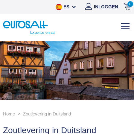
0
ES
INLOGGEN
NL
DE
Expertos en sal
EN
Home
Zoutlevering in Duitsland
Zoutlevering in Duitsland