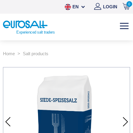
0
EN
LOGIN
NL
DE
Experienced salt traders
ES
Home
Salt products