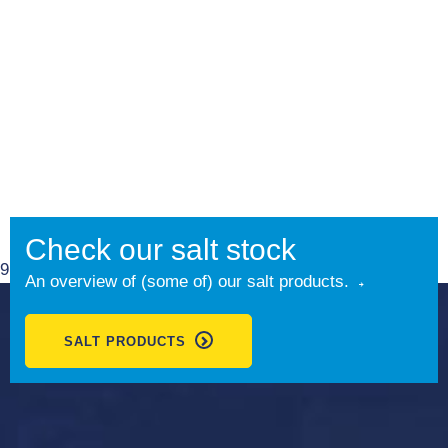
Check our salt stock
9.1
An overview of (some of) our salt products.
SALT PRODUCTS