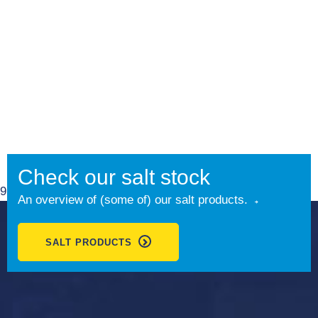
Check our salt stock
9.1
An overview of (some of) our salt products.
SALT PRODUCTS