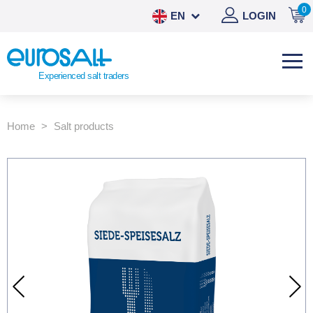
0
EN
LOGIN
NL
DE
Experienced salt traders
ES
Home
Salt products