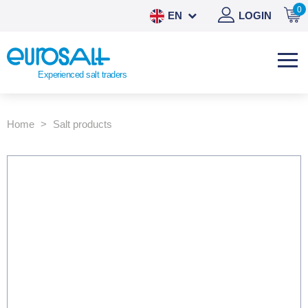
0
EN
LOGIN
NL
DE
Experienced salt traders
ES
Home
Salt products