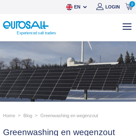
0
EN
LOGIN
NL
DE
Experienced salt traders
ES
Home
Blog
Greenwashing en wegenzout
Greenwashing en wegenzout